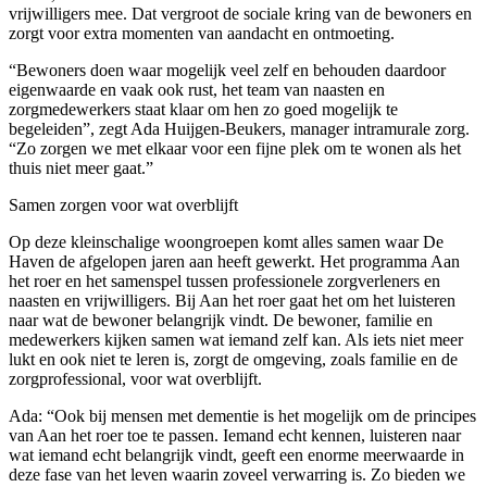
vrijwilligers mee. Dat vergroot de sociale kring van de bewoners en
zorgt voor extra momenten van aandacht en ontmoeting.
“Bewoners doen waar mogelijk veel zelf en behouden daardoor
eigenwaarde en vaak ook rust, het team van naasten en
zorgmedewerkers staat klaar om hen zo goed mogelijk te
begeleiden”, zegt Ada Huijgen-Beukers, manager intramurale zorg.
“Zo zorgen we met elkaar voor een fijne plek om te wonen als het
thuis niet meer gaat.”
Samen zorgen voor wat overblijft
Op deze kleinschalige woongroepen komt alles samen waar De
Haven de afgelopen jaren aan heeft gewerkt. Het programma Aan
het roer en het samenspel tussen professionele zorgverleners en
naasten en vrijwilligers. Bij Aan het roer gaat het om het luisteren
naar wat de bewoner belangrijk vindt. De bewoner, familie en
medewerkers kijken samen wat iemand zelf kan. Als iets niet meer
lukt en ook niet te leren is, zorgt de omgeving, zoals familie en de
zorgprofessional, voor wat overblijft.
Ada: “Ook bij mensen met dementie is het mogelijk om de principes
van Aan het roer toe te passen. Iemand echt kennen, luisteren naar
wat iemand echt belangrijk vindt, geeft een enorme meerwaarde in
deze fase van het leven waarin zoveel verwarring is. Zo bieden we