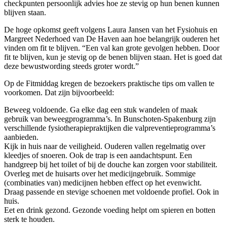
checkpunten persoonlijk advies hoe ze stevig op hun benen kunnen
blijven staan.
De hoge opkomst geeft volgens Laura Jansen van het Fysiohuis en
Margreet Nederhoed van De Haven aan hoe belangrijk ouderen het
vinden om fit te blijven. “Een val kan grote gevolgen hebben. Door
fit te blijven, kun je stevig op de benen blijven staan. Het is goed dat
deze bewustwording steeds groter wordt.”
Op de Fitmiddag kregen de bezoekers praktische tips om vallen te
voorkomen. Dat zijn bijvoorbeeld:
Beweeg voldoende. Ga elke dag een stuk wandelen of maak
gebruik van beweegprogramma’s. In Bunschoten-Spakenburg zijn
verschillende fysiotherapiepraktijken die valpreventieprogramma’s
aanbieden.
Kijk in huis naar de veiligheid. Ouderen vallen regelmatig over
kleedjes of snoeren. Ook de trap is een aandachtspunt. Een
handgreep bij het toilet of bij de douche kan zorgen voor stabiliteit.
Overleg met de huisarts over het medicijngebruik. Sommige
(combinaties van) medicijnen hebben effect op het evenwicht.
Draag passende en stevige schoenen met voldoende profiel. Ook in
huis.
Eet en drink gezond. Gezonde voeding helpt om spieren en botten
sterk te houden.